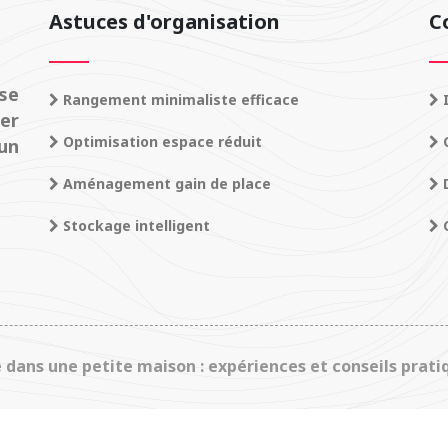
Astuces d'organisation
C
se
Rangement minimaliste efficace
I
ner
Optimisation espace réduit
C
 un
Aménagement gain de place
D
Stockage intelligent
C
e dans une petite maison : expériences et conseils pratiq