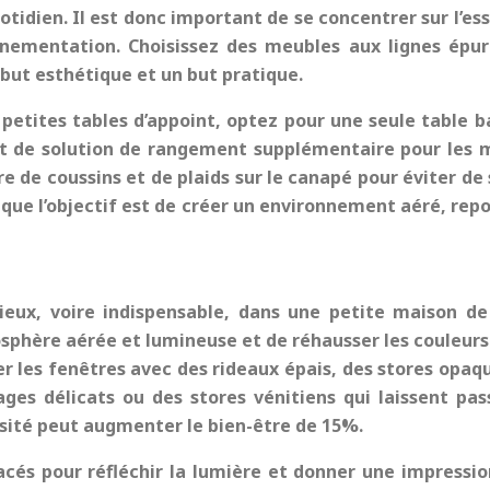
uotidien. Il est donc important de se concentrer sur l’ess
’ornementation. Choisissez des meubles aux lignes épu
n but esthétique et un but pratique.
s petites tables d’appoint, optez pour une seule table 
u et de solution de rangement supplémentaire pour les
 de coussins et de plaids sur le canapé pour éviter de 
ue l’objectif est de créer un environnement aéré, reposa
ieux, voire indispensable, dans une
petite maison d
sphère aérée et lumineuse et de réhausser les couleurs. 
er les fenêtres avec des rideaux épais, des stores opa
lages délicats ou des stores vénitiens qui laissent pa
sité peut augmenter le bien-être de 15%.
acés pour réfléchir la lumière et donner une impressio