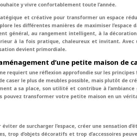
n souhaite y vivre confortablement toute l’année.
tratégique et créative pour transformer un espace rédui
plore les différentes manières de
maximiser l’espace
d
nt général, au rangement intelligent, à la décoration 
érieur à la fois pratique, chaleureux et invitant. Av
ation devient primordiale.
l’aménagement d’une petite maison de 
gne
requiert une réflexion approfondie sur les principe
t de caser le plus de meubles possible, mais plutôt de c
ent a sa place, son utilité et contribue à l’ambiance
us pouvez transformer votre
petite maison
en un vérita
 éviter de surcharger l’espace, créer une sensation d’ét
es, trop d’objets décoratifs et trop d’accessoires peu