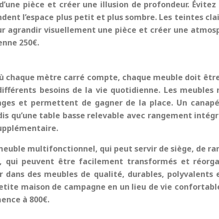
’une pièce et créer une illusion de profondeur. Évitez
ndent l’espace plus petit et plus sombre. Les teintes cl
 pour agrandir visuellement une pièce et créer une atmos
enne 250€.
où chaque mètre carré compte, chaque meuble doit être 
différents besoins de la vie quotidienne. Les meubles
usages et permettent de gagner de la place. Un canapé
andis qu’une table basse relevable avec rangement intégr
supplémentaire.
euble multifonctionnel, qui peut servir de siège, de ra
 qui peuvent être facilement transformés et réorga
tir dans des meubles de qualité, durables, polyvalents
etite maison de campagne
en un lieu de vie confortabl
ence à 800€.