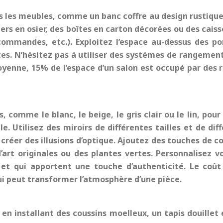
 les meubles, comme un banc coffre au design rustiqu
iers en osier, des boîtes en carton décorées ou des caiss
commandes, etc.). Exploitez l’espace au-dessus des p
ntes. N’hésitez pas à utiliser des systèmes de rangeme
moyenne, 15% de l’espace d’un salon est occupé par des 
es, comme le blanc, le beige, le gris clair ou le lin, po
e. Utilisez des miroirs de différentes tailles et de di
réer des illusions d’optique. Ajoutez des touches de co
’art originales ou des plantes vertes. Personnalisez v
é et qui apportent une touche d’authenticité. Le coû
ui peut transformer l’atmosphère d’une pièce.
en installant des coussins moelleux, un tapis douillet