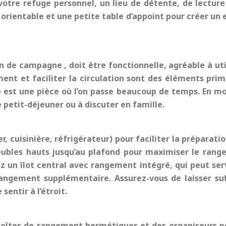
votre refuge personnel, un lieu de détente, de lecture 
rientable et une petite table d’appoint pour créer un 
on de campagne
, doit être fonctionnelle, agréable à ut
ent et faciliter la circulation sont des éléments prim
ine est une pièce où l’on passe beaucoup de temps. En m
e petit-déjeuner ou à discuter en famille.
r, cuisinière, réfrigérateur) pour faciliter la préparat
 meubles hauts jusqu’au plafond pour maximiser le range
lez un îlot central avec rangement intégré, qui peut se
rangement supplémentaire. Assurez-vous de laisser su
sentir à l’étroit.
 boîtes de rangement hermétiques et des organiseurs po