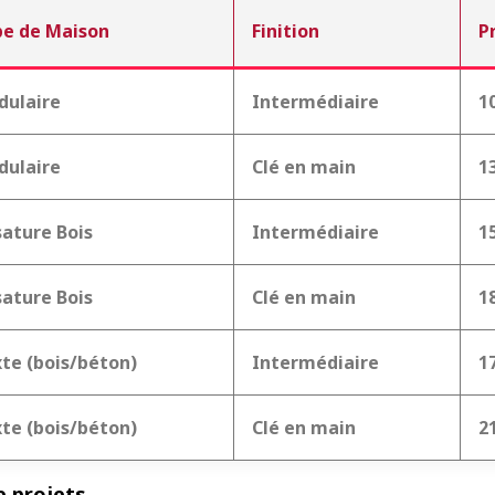
e de Maison
Finition
P
dulaire
Intermédiaire
1
dulaire
Clé en main
1
ature Bois
Intermédiaire
1
ature Bois
Clé en main
1
te (bois/béton)
Intermédiaire
1
te (bois/béton)
Clé en main
2
e projets