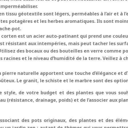
 imperméabiliser.
en tissu géotextile sont légers, perméables à l’air et à 
antes potagères et les herbes aromatiques. Ils sont moin
ache-pot.
r corten est un acier auto-patinant qui prend une couleur
est résistant aux intempéries, mais peut tacher les surfa
Utilisez des bocaux ou des bouteilles en verre comme pot
racines et le niveau d’humidité de la terre. Veillez à ch
n pierre naturelle apportent une touche d’élégance et d’a
oûteux. Le granit, le schiste et le marbre sont des optio
style, de votre budget et des plantes que vous souha
(résistance, drainage, poids) et de l’associer aux plan
ociant des pots originaux, des plantes et des éléme
ou un jardin zen : autant de thèmes qui vous permettr