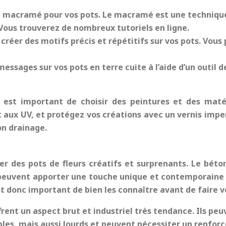
n macramé pour vos pots. Le macramé est une techniqu
 Vous trouverez de nombreux tutoriels en ligne.
 créer des motifs précis et répétitifs sur vos pots. Vou
essages sur vos pots en terre cuite à l’aide d’un outil d
 est important de choisir des peintures et des matér
 aux UV, et protégez vos créations avec un vernis impe
on drainage.
 des pots de fleurs créatifs et surprenants. Le béton, 
peuvent apporter une touche unique et contemporaine 
t donc important de bien les connaître avant de faire v
frent un aspect brut et industriel très tendance. Ils pe
bles, mais aussi lourds et peuvent nécessiter un renforc