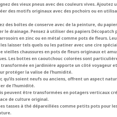
gnez des vieux pneus avec des couleurs vives. Ajoutez u
réer des motifs originaux avec des pochoirs ou en utilis
z des boîtes de conserve avec de la peinture, du papier 
r le drainage. Pensez à utiliser des papiers Décopatch po
 arrosoirs en zinc ou en métal comme pots de fleurs. Leu
les laisser tels quels ou les patiner avec une cire spécia
 vieilles chaussures en pots de fleurs originaux et amus
ues. Les bottes en caoutchouc colorées sont particuliè
e transformée en jardinière apporte un côté voyageur et 
ur protéger la valise de l’humidité.
r, qu’ils soient neufs ou anciens, offrent un aspect natu
er de l’humidité.
is peuvent être transformées en potagers verticaux créa
ace de culture original.
des tasses à thé dépareillées comme petits pots pour les
ature.