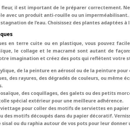
 fleur, il est important de le préparer correctement. N
ez-le avec un produit anti-rouille ou un imperméabilisan
stagnation de l’eau. Choisissez des plantes adaptées à la 
iques
ques en terre cuite ou en plastique, vous pouvez facil
aïque, le collage et le macramé sont autant de façon
votre imagination et créez des pots qui reflètent votre s
rylique, de la peinture en aérosol ou de la peinture pour
s, des rayures, des dégradés de couleurs, ou même écri
s.
mosaïque, des coquillages, des galets ou des petits morc
colle spécial extérieur pour une meilleure adhérence.
rviettage pour coller des motifs de serviettes en papie
 ou des motifs découpés dans du papier décoratif. Vernis
de sisal ou du raphia autour de vos pots pour leur donner